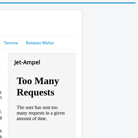
Termine
Betatest-Wetter
Jet-Ampel
tz
ft
l,
g
t
b