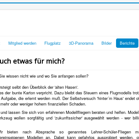
t
Mitglied werden
Flugplatz
3D-Panorama
Bilder
Berichte
auch etwas für mich?
 Sie wissen nicht wie und wo Sie anfangen sollen?
rsteigt selbt den Überblick der 'alten Hasen'.
e es der bunte Karton verpricht. Dazu bleibt das Steuern eines Flugmodells tro
 Aufgabe, die erlernt werden muß. Der Selbstversuch 'hinter´m Haus' endet o
m mehr oder weniger hohem finanziellen Schaden.
 und lassen Sie sich von erfahrenen Modellfliegern beraten und helfen. Model
zeug wollen sorgfältig und 'zukunftssicher' ausgewählt werden - wer billi
ir bieten nach Absprache so genanntes Lehrer-Schüler-Fliegen mi
ereinseigenen Modellen an. Dabei kann gefahrlos ausprobiert werden, o